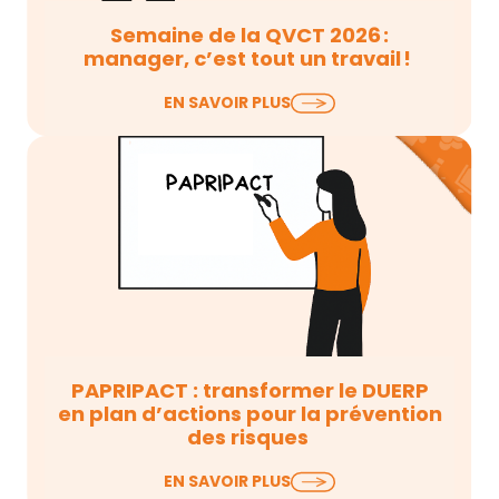
Semaine de la QVCT 2026 :
manager, c’est tout un travail !
La Semaine pour la Qualité de Vie et des
EN SAVOIR PLUS
Conditions de Travail (QVCT) débute
aujourd’hui…
PAPRIPACT : transformer le DUERP
en plan d’actions pour la prévention
des risques
Le Document Unique d’Évaluation des Risques
EN SAVOIR PLUS
Professionnels (DUERP) est à jour, les risques sont