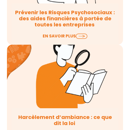
Prévenir les Risques Psychosociaux :
des aides financières à portée de
toutes les entreprises
La santé au travail concerne l’ensemble du
EN SAVOIR PLUS
personnel, peu importe le secteur, peu importe
la…
Harcèlement d’ambiance : ce que
dit la loi