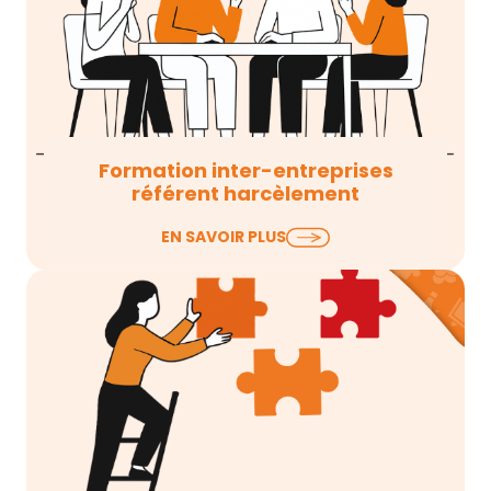
Formation inter-entreprises
référent harcèlement
Chez TOIT de SOI, nous en sommes convaincus :
EN SAVOIR PLUS
la qualité d’une formation référent
harcèlement…