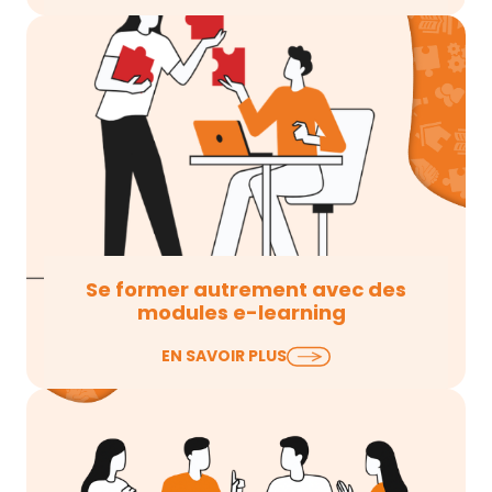
listés,…
Se former autrement avec des
modules e-learning
Il y a une idée reçue tenace sur le
EN SAVOIR PLUS
digital learning : que se former en ligne,…