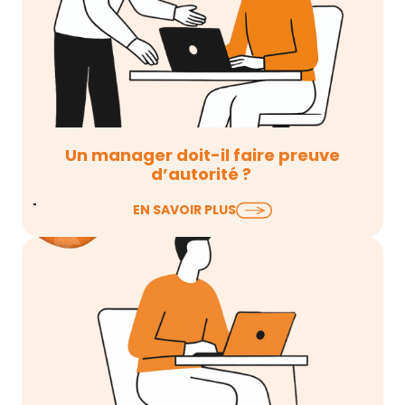
Un manager doit-il faire preuve
d’autorité ?
Dans un contexte où la place et le rôle du
EN SAVOIR PLUS
manager évoluent, la question de l’autorité…