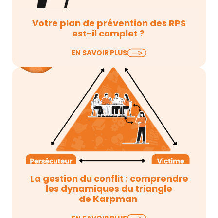
Votre plan de prévention des RPS
est-il complet ?
La plupart des organisations ont mis en place des
EN SAVOIR PLUS
actions pour prévenir les risques psychosociaux.
Mais mettre en place des…
La gestion du conflit : comprendre
les dynamiques du triangle
de Karpman
Dans nos missions d’accompagnement visant à