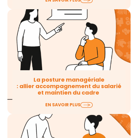
EN SAVOIR PLUS
réguler les conflits ou lors d’enquêtes pour des
situations…
La posture managériale
: allier accompagnement du salarié
et maintien du cadre
L’une des principales difficultés que rencontrent
EN SAVOIR PLUS
les managers lors du traitement des situations
d’accompagnement de…