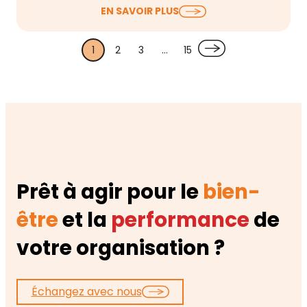
Le harcèlement d’ambiance est un problème de
EN SAVOIR PLUS
plus en plus reconnu dans le monde du…
1
2
3
…
15
Prêt à agir pour le
bien-
être
et la
performance
de
votre organisation ?
Échangez avec nous