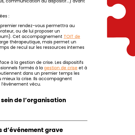
ous, communication du dispositif…) avant
ées :
e premier rendez-vous permettra au
orateur, ou de lui proposer un
ximum). Cet accompagnement
TOIT de
harge thérapeutique, mais permet un
ps de recul sur les ressources internes
e à la gestion de crise. Les dispositifs
ssionnels formés à la
gestion de crise
et à
utiennent dans un premier temps les
au mieux la crise. Ils accompagnent
 l’évènement vécu.
ein de l’organisation
as d’événement grave