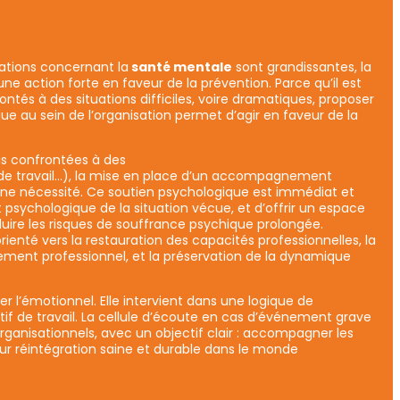
tions concernant la
santé mentale
sont grandissantes, la
 une action forte en faveur de la prévention. Parce qu’il est
ntés à des situations difficiles, voire dramatiques, proposer
e au sein de l’organisation permet d’agir en faveur de la
ois confrontées à des
évènements dramatiques
 de travail…), la mise en place d’un accompagnement
une nécessité. Ce soutien psychologique est immédiat et
 psychologique de la situation vécue, et d’offrir un espace
duire les risques de souffrance psychique prolongée.
orienté vers la restauration des capacités professionnelles, la
nement professionnel, et la préservation de la dynamique
rer l’émotionnel. Elle intervient dans une logique de
tif de travail. La cellule d’écoute en cas d’événement grave
rganisationnels, avec un objectif clair : accompagner les
leur réintégration saine et durable dans le monde