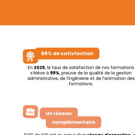
99% de satisfaction
En
2025
, le taux de satisfaction de nos formations
s’élève à
99%
, preuve de la qualité de la gestion
administrative, de l’ingénierie et de l’animation des
formations.
Un réseau
complémentaire
TOIT de SOI est au cœur d’un
réseau d’expertise
, 