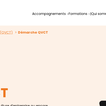
Accompagnements
Formations
|
Qui som
l (QVCT)
Démarche QVCT
T
culture d’entreprise ou encore