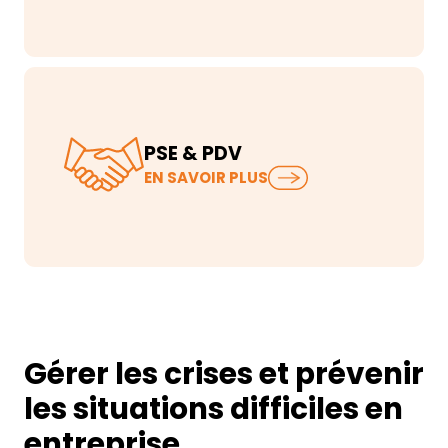
silencieux : les tensions au travail
font par…
PSE & PDV
Plan de sauvegarde de l’emploi,
EN SAVOIR PLUS
plan de départ volontaire,
changement d’organisation : ces
dispos…
Gérer les crises et prévenir
les situations difficiles en
entreprise