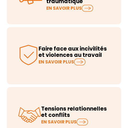
traumatique
Un événement dramatique ou
EN SAVOIR PLUS
traumatique, un drame au
travail, ne survient jamais sans
signes avant…
Faire face aux incivilités
et violences au travail
Les incivilités au travail s’installent
EN SAVOIR PLUS
en silence. Elles détériorent
progressivement le cl…
Tensions relationnelles
et conflits
Tensions relationnelles,
EN SAVOIR PLUS
incompréhensions, conflits