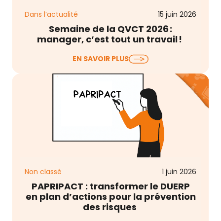
Dans l’actualité
15 juin 2026
Semaine de la QVCT 2026 :
manager, c’est tout un travail !
La Semaine pour la Qualité de Vie et des
EN SAVOIR PLUS
Conditions de Travail (QVCT) débute
aujourd’hui…
Non classé
1 juin 2026
PAPRIPACT : transformer le DUERP
en plan d’actions pour la prévention
des risques