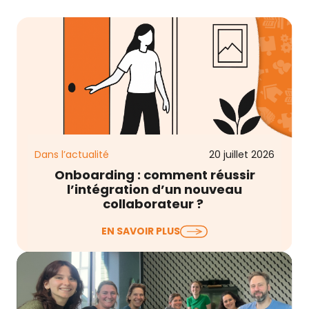
Dans l’actualité
20 juillet 2026
Onboarding : comment réussir
l’intégration d’un nouveau
collaborateur ?
Lorsqu’on évoque l’onboarding collaborateur, on
EN SAVOIR PLUS
pense souvent au livret d’accueil, à la remise du
matériel, à…