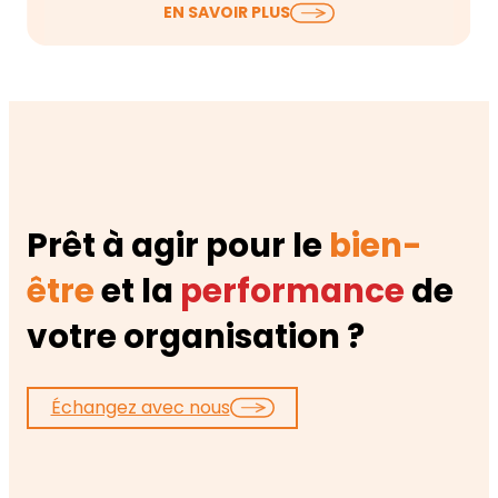
Le Document Unique d’Évaluation des Risques
EN SAVOIR PLUS
Professionnels (DUERP) est à jour, les risques sont
listés,…
Prêt à agir pour le
bien-
être
et la
performance
de
votre organisation ?
Échangez avec nous