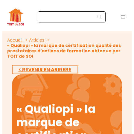
Accueil
Articles
« Qualiopi » la marque de certification qualité des
prestataires d’actions de formation obtenue par
TOIT de SOI
< REVENIR EN ARRIERE
Vie d’équipe
« Qualiopi » la
marque de