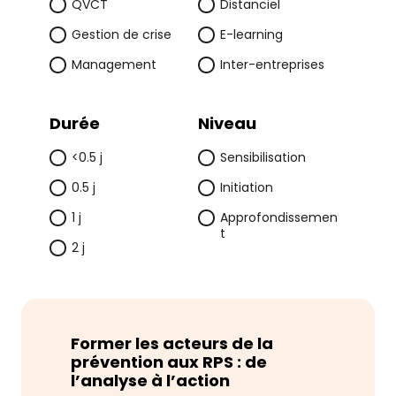
h
QVCT
Distanciel
e
Gestion de crise
E-learning
r
Management
Inter-entreprises
Durée
Niveau
<0.5 j
Sensibilisation
0.5 j
Initiation
1 j
Approfondissemen
t
2 j
Former les acteurs de la
prévention aux RPS : de
l’analyse à l’action