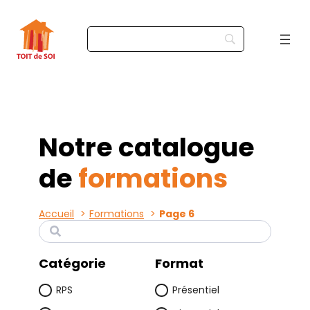
Notre catalogue
de
formations
Accueil
Formations
Page 6
R
e
c
Catégorie
Format
h
e
r
RPS
Présentiel
c