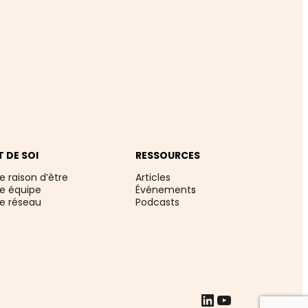
T DE SOI
RESSOURCES
e raison d’être
Articles
re équipe
Événement
s
re réseau
Podcasts
LinkedIn
YouTube