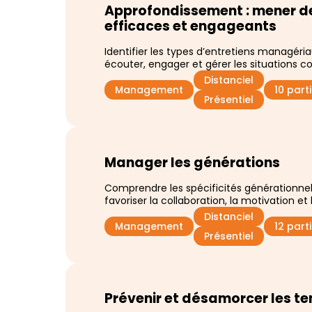
Approfondissement : mener d
efficaces et engageants
Identifier les types d’entretiens managér
écouter, engager et gérer les situations c
Distanciel
Management
10 par
Présentiel
Manager les générations
Comprendre les spécificités générationn
favoriser la collaboration, la motivation e
Distanciel
Management
12 par
Présentiel
Prévenir et désamorcer les te