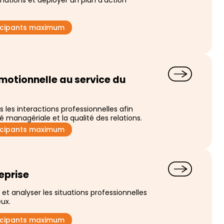
inations et déployer un plan d’action
ticipants maximum
motionnelle au service du
 les interactions professionnelles afin
té managériale et la qualité des relations.
ticipants maximum
reprise
 et analyser les situations professionnelles
eux.
ticipants maximum