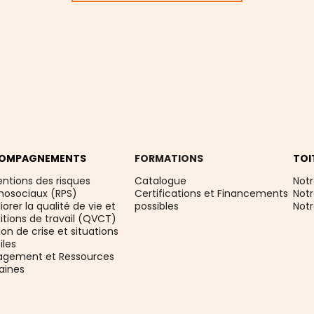
OMPAGNEMENTS
FORMATIONS
TOI
entions des risques
Catalogue
Notr
hosociaux (RPS)
Certifications et Financements
Not
orer la qualité de vie et
possibles
Not
itions de travail (QVCT)
on de crise et situations
iles
gement et Ressources
ines