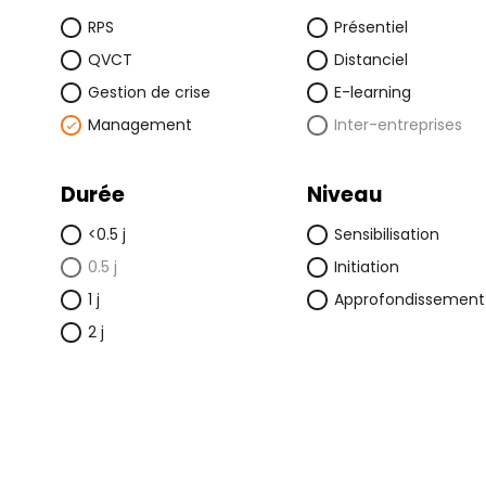
e
r
RPS
Présentiel
c
QVCT
Distanciel
h
e
Gestion de crise
E-learning
r
Management
Inter-entreprises
Durée
Niveau
<0.5 j
Sensibilisation
0.5 j
Initiation
1 j
Approfondissement
2 j