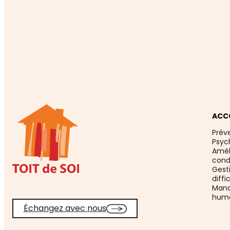
ACC
Prév
Psyc
Améli
cond
Gesti
diffic
Mana
huma
Échangez avec nous