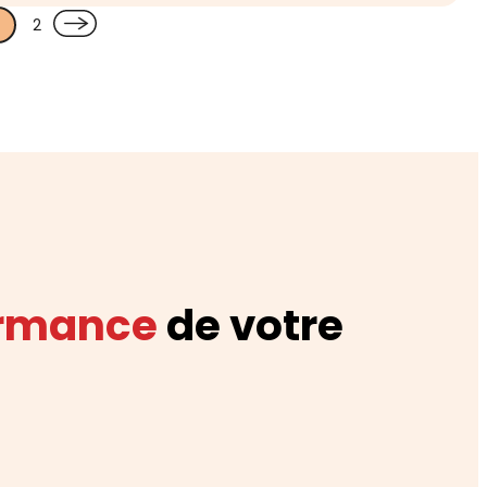
1
2
ormance
de votre