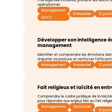
managériale inclusive, prévenir les discrim
opérationnel.
Management
Présentiel
12 par
QVCT
Développer son intelligence é
management
Identifier et comprendre les émotions dans
d’ajuster sa posture et renforcer l’efficaci
Management
Présentiel
12 par
Fait religieux et laïcité en ent
Comprendre le cadre juridique de la laïcité
pour répondre aux enjeux liés au fait religi
Management
Distanciel
12 par