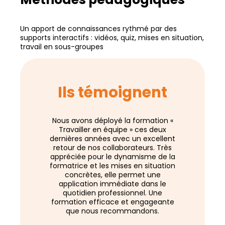
Un apport de connaissances rythmé par des
supports interactifs : vidéos, quiz, mises en situation,
travail en sous-groupes
Ils témoignent
Nous avons déployé la formation «
Un très ag
Travailler en équipe » ces deux
collaborati
dernières années avec un excellent
incontourna
retour de nos collaborateurs. Très
Merci à TOIT
appréciée pour le dynamisme de la
formatrice et les mises en situation
concrètes, elle permet une
Chargée d
application immédiate dans le
quotidien professionnel. Une
S
formation efficace et engageante
que nous recommandons.