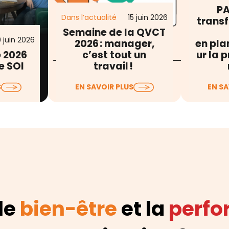
PA
Dans l’actualité
15 juin 2026
transf
Semaine de la QVCT
 juin 2026
2026 : manager,
en pla
e 2026
c’est tout un
ur la 
e SOI
travail !
ments de
La Semaine pour la Qualité
Le D
S
EN SAVOIR PLUS
EN SA
 et le
de Vie et des Conditions de
d’Évalu
de nos
Travail (QVCT) débute
Professio
 réseau,…
aujourd’hui…
jour, les
 le
bien-être
et la
perf