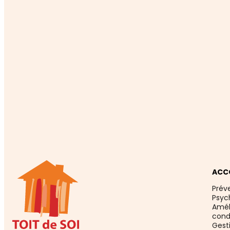
ACC
Prév
Psyc
Améli
cond
Gesti