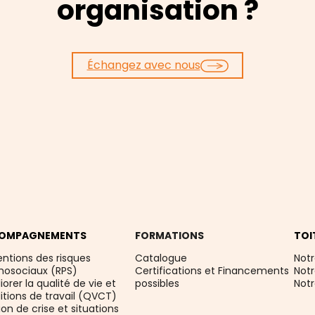
organisation ?
Échangez avec nous
OMPAGNEMENTS
FORMATIONS
TOI
entions des risques
Catalogue
Notr
hosociaux (RPS)
Certifications et Financements
Not
orer la qualité de vie et
possibles
Not
itions de travail (QVCT)
on de crise et situations