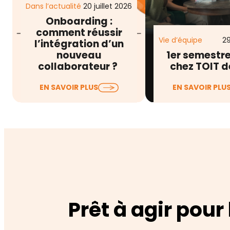
Dans l’actualité
20 juillet 2026
Onboarding :
comment réussir
Vie d’équipe
29
l’intégration d’un
nouveau
1er semestr
collaborateur ?
chez TOIT d
Lorsqu’on évoque
Entre les engage
EN SAVOIR PLUS
EN SAVOIR PLU
l’onboarding collaborateur,
fond (RSE, RGPD)
on pense souvent au livret
développement 
d’accueil, à la remise du
offres et de notre
matériel, à…
Prêt à agir pour