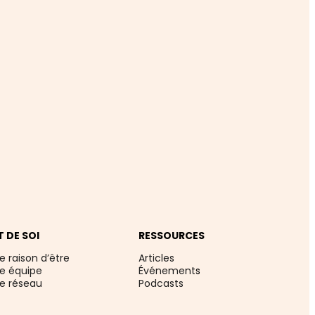
T DE SOI
RESSOURCES
e raison d’être
Articles
re équipe
Événement
s
re réseau
Podcasts