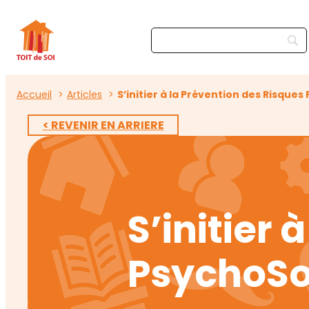
Accueil
Articles
S’initier à la Prévention des Risque
< REVENIR EN ARRIERE
S’initier
PsychoSoc