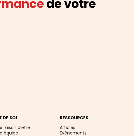
ormance
de votre
T DE SOI
RESSOURCES
e raison d’être
Articles
re équipe
Événement
s