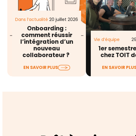
Dans l’actualité
20 juillet 2026
Onboarding :
comment réussir
Vie d’équipe
29
l’intégration d’un
nouveau
1er semestr
collaborateur ?
chez TOIT d
Lorsqu’on évoque
Entre les engage
EN SAVOIR PLUS
EN SAVOIR PLU
l’onboarding collaborateur,
fond (RSE, RGPD)
on pense souvent au livret
développement 
d’accueil, à la remise du
offres et de notre
matériel, à…