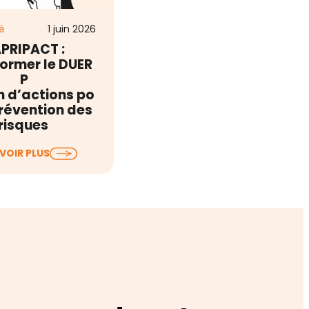
é
1 juin 2026
PRIPACT :
ormer le DUER
P
n d’actions po
prévention des
risques
ocument Unique
VOIR PLUS
ation des Risques
nnels (DUERP) est à
 risques sont listés,…