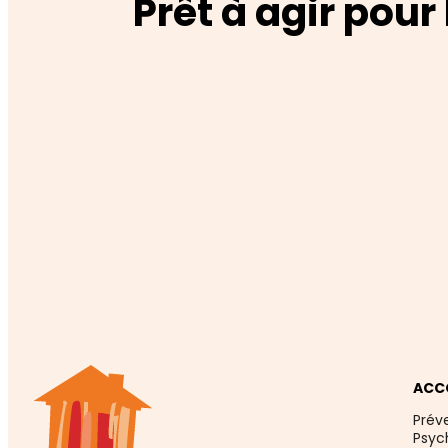
Prêt à agir pour
ACC
Prév
Psyc