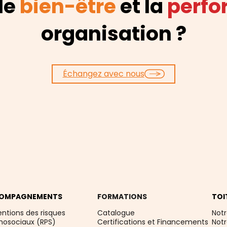
 le
bien-être
et la
perf
organisation ?
Échangez avec nous
OMPAGNEMENTS
FORMATIONS
TOI
entions des risques
Catalogue
Notr
hosociaux (RPS)
Certifications et Financements
Not