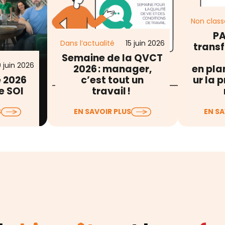
Non class
PA
Dans l’actualité
15 juin 2026
transf
Semaine de la QVCT
 juin 2026
2026 : manager,
en pla
e 2026
c’est tout un
ur la 
e SOI
travail !
ments de
La Semaine pour la Qualité
Le D
S
EN SAVOIR PLUS
EN SA
 et le
de Vie et des Conditions de
d’Évalu
de nos
Travail (QVCT) débute
Professio
 réseau,…
aujourd’hui…
jour, les