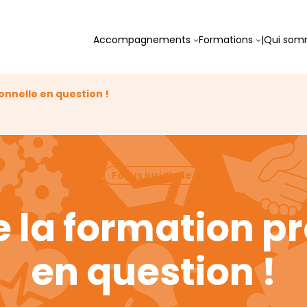
Accompagnements
Formations
|
Qui som
onnelle en question !
Focus juridique
 la formation pr
en question !