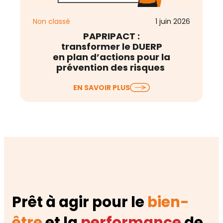
Non classé
1 juin 2026
PAPRIPACT :
transformer le DUERP
en plan d’actions pour la
prévention des risques
Le Document Unique d’Évaluation des
EN SAVOIR PLUS
Risques Professionnels (DUERP) est à jour, les
risques sont listés, et…
Prêt à agir pour le
bien-
être
et la
performance
de