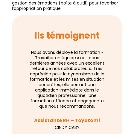
gestion des émotions (boîte à outil) pour favoriser
l’appropriation pratique.
Ils témoignent
Nous avons déployé la formation «
Un très ag
Travailler en équipe » ces deux
collaborati
dernières années avec un excellent
incontourna
retour de nos collaborateurs. Très
Merci à TOIT
appréciée pour le dynamisme de la
formatrice et les mises en situation
concrètes, elle permet une
Chargée d
application immédiate dans le
quotidien professionnel. Une
S
formation efficace et engageante
que nous recommandons.
Assistante RH – Toyotomi
CINDY CABY