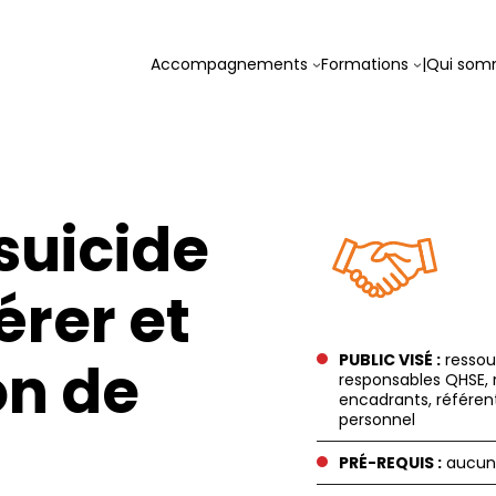
Accompagnements
Formations
|
Qui som
suicide
érer et
PUBLIC VISÉ :
ressou
on de
responsables QHSE, 
encadrants, référe
personnel
PRÉ-REQUIS :
aucun