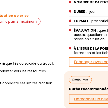
NOMBRE DE PARTIC
DURÉE :
1 jour
ituation de crise
FORMAT :
présentiel
participants maximum
ÉVALUATION :
quest
acquis, questionnair
mises en situation
À L’ISSUE DE LA FO
formation et les fic
Echanger avec n
risque liés au suicide au travail.
orienter vers les ressources
Devis intra
 et connaître ses limites d’action.
Durée recommandée
Demander un dev