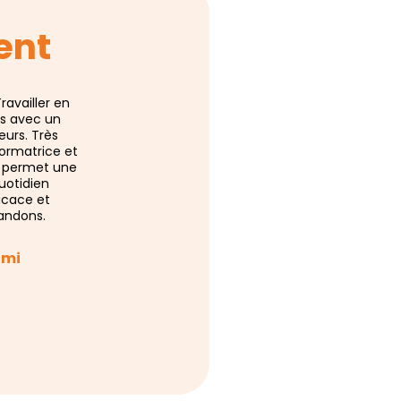
ent
ravailler en
Un très agréable et positif travail collaboratif sur
es avec un
un sujet majeur et incontournable dans notre
eurs. Très
secteur ! Merci à TOIT de SOI pour la qualité du
ormatrice et
travail mené.
le permet une
uotidien
Chargée de développement RH – Afeji
icace et
SAMANTHA WICKE
andons.
omi