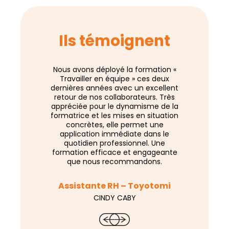
Ils témoignent
Nous avons déployé la formation «
Un très ag
Travailler en équipe » ces deux
collaborati
dernières années avec un excellent
incontourna
retour de nos collaborateurs. Très
Merci à TOIT
appréciée pour le dynamisme de la
formatrice et les mises en situation
concrètes, elle permet une
Chargée d
application immédiate dans le
quotidien professionnel. Une
S
formation efficace et engageante
que nous recommandons.
Assistante RH – Toyotomi
CINDY CABY