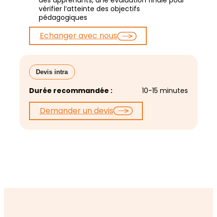
des apprenants, une évaluation finale pour
vérifier l’atteinte des objectifs
pédagogiques
Echanger avec nous
Devis intra
Durée recommandée :
10-15 minutes
Demander un devis
Sensibilisation au
Référent harcèlement
Prise en charge des
sexisme ordinaire et aux
moral sexuel et
situations de
stéréotypes | inter-
agissements sexistes |
harcèlement moral,