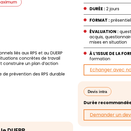
 maximum
DURÉE :
2 jours
FORMAT :
présentiel
ÉVALUATION :
quest
acquis, questionnair
mises en situation
nnels liés aux RPS et au DUERP
À L’ISSUE DE LA FO
situations concrètes de travail
formation
t construire un plan d’action
Echanger avec n
e de prévention des RPS durable
Devis intra
Durée recommandée
Demander un dev
 le DUERP