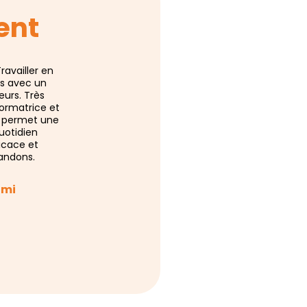
ent
ravailler en
Un très agréable et positif travail collaboratif sur
es avec un
un sujet majeur et incontournable dans notre
eurs. Très
secteur ! Merci à TOIT de SOI pour la qualité du
ormatrice et
travail mené.
le permet une
uotidien
Chargée de développement RH – Afeji
icace et
SAMANTHA WICKE
andons.
omi