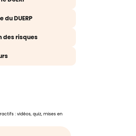
se du DUERP
 des risques
urs
ctifs : vidéos, quiz, mises en