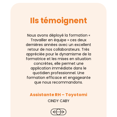
Ils témoignent
Nous avons déployé la formation «
Un très ag
Travailler en équipe » ces deux
collaborati
dernières années avec un excellent
incontourna
retour de nos collaborateurs. Très
Merci à TOIT
appréciée pour le dynamisme de la
formatrice et les mises en situation
concrètes, elle permet une
Chargée d
application immédiate dans le
quotidien professionnel. Une
S
formation efficace et engageante
que nous recommandons.
Assistante RH – Toyotomi
CINDY CABY