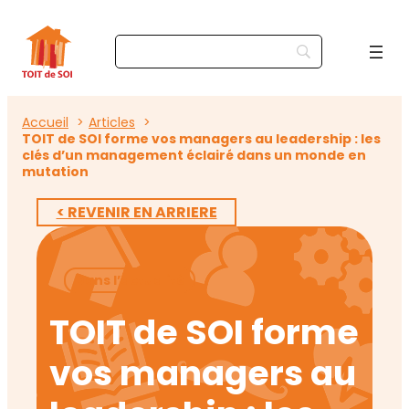
Accueil
Articles
TOIT de SOI forme vos managers au leadership : les
clés d’un management éclairé dans un monde en
mutation
< REVENIR EN ARRIERE
Dans l’actualité
TOIT de SOI forme
vos managers au