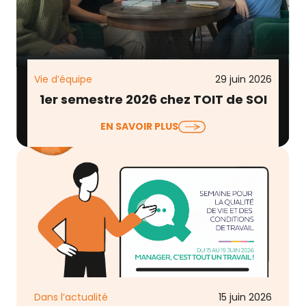
Vie d’équipe
29 juin 2026
1er semestre 2026 chez TOIT de SOI
Entre les engagements de fond (RSE, RGPD) et le
EN SAVOIR PLUS
développement de nos offres et de notre réseau,
…
Dans l’actualité
15 juin 2026