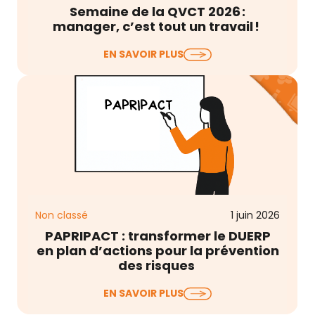
Semaine de la QVCT 2026 :
manager, c’est tout un travail !
La Semaine pour la Qualité de Vie et des
EN SAVOIR PLUS
Conditions de Travail (QVCT) débute
aujourd’hui…
Non classé
1 juin 2026
PAPRIPACT : transformer le DUERP
en plan d’actions pour la prévention
des risques
Le Document Unique d’Évaluation des Risques
EN SAVOIR PLUS
Professionnels (DUERP) est à jour, les risques sont
listés,…