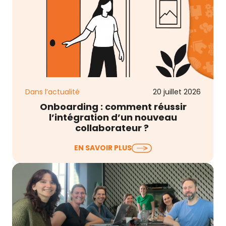
Dans l’actualité
20 juillet 2026
Onboarding : comment réussir
l’intégration d’un nouveau
collaborateur ?
Lorsqu’on évoque l’onboarding collaborateur, on
EN SAVOIR PLUS
pense souvent au livret d’accueil, à la remise du
matériel, à…