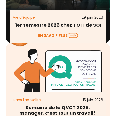
Vie d’équipe
29 juin 2026
1er semestre 2026 chez TOIT de SOI
Entre les engagements de fond (RSE, RGPD) et le
EN SAVOIR PLUS
développement de nos offres et de notre réseau,
…
Dans l’actualité
15 juin 2026
Semaine de la QVCT 2026 :
manager, c’est tout un travail !