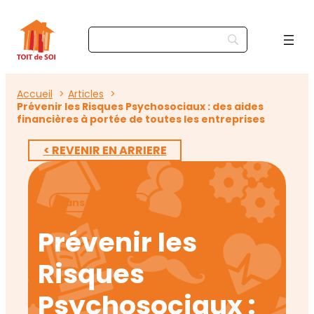
Accueil
Articles
Prévenir les Risques Psychosociaux : des aides
financières à portée de toutes les entreprises
< REVENIR EN ARRIERE
Dans l’actualité
Prévenir les
Risques
Psychosociaux :