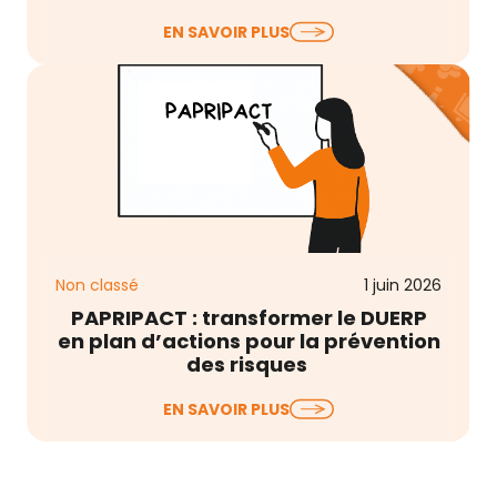
La Semaine pour la Qualité de Vie et des
EN SAVOIR PLUS
Conditions de Travail (QVCT) débute
aujourd’hui…
Non classé
1 juin 2026
PAPRIPACT : transformer le DUERP
en plan d’actions pour la prévention
des risques
Le Document Unique d’Évaluation des Risques
EN SAVOIR PLUS
Professionnels (DUERP) est à jour, les risques sont
listés,…