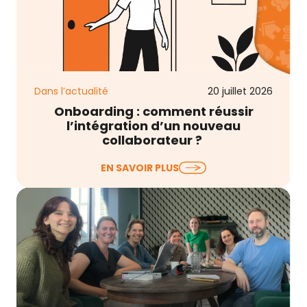
Dans l’actualité
20 juillet 2026
Onboarding : comment réussir
l’intégration d’un nouveau
collaborateur ?
Lorsqu’on évoque l’onboarding collaborateur, on
EN SAVOIR PLUS
pense souvent au livret d’accueil, à la remise du
matériel, à…