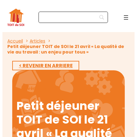
Accueil
Articles
Petit déjeuner TOIT de SOI le 21 avril « La qualité de
vie au travail : un enjeu pour tous »
< REVENIR EN ARRIERE
Evénement
Petit déjeuner
TOIT de SOI le 21
avril « La qualité