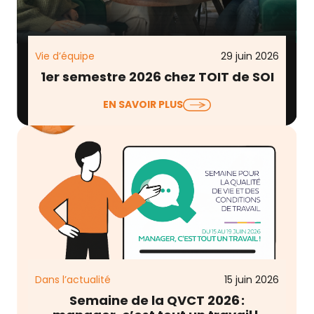
Vie d’équipe
29 juin 2026
1er semestre 2026 chez TOIT de SOI
Entre les engagements de fond (RSE, RGPD) et le
EN SAVOIR PLUS
développement de nos offres et de notre réseau,
…
Dans l’actualité
15 juin 2026
Semaine de la QVCT 2026 :