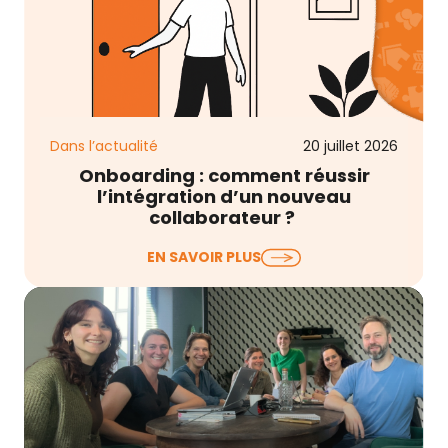
Dans l’actualité
20 juillet 2026
Onboarding : comment réussir
l’intégration d’un nouveau
collaborateur ?
Lorsqu’on évoque l’onboarding collaborateur, on
EN SAVOIR PLUS
pense souvent au livret d’accueil, à la remise du
matériel, à…