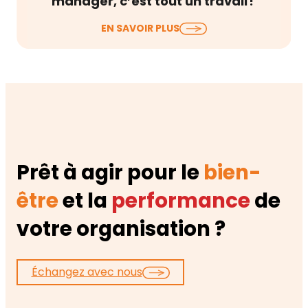
manager, c’est tout un travail !
La Semaine pour la Qualité de Vie et des
EN SAVOIR PLUS
Conditions de Travail (QVCT) débute
aujourd’hui…
Prêt à agir pour le
bien-
être
et la
performance
de
votre organisation ?
Échangez avec nous