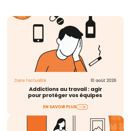
Dans l’actualité
10 août 2026
Addictions au travail : agir
pour protéger vos équipes
Les addictions au travail sont une réalité souvent
EN SAVOIR PLUS
sous-estimée dans les organisations. Alcool,
cannabis, médicaments,…