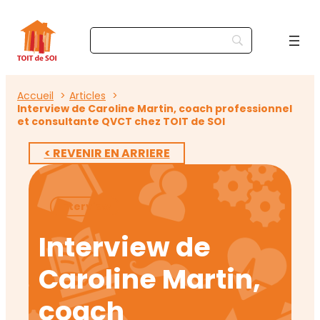
Accueil
Articles
Interview de Caroline Martin, coach professionnel
et consultante QVCT chez TOIT de SOI
< REVENIR EN ARRIERE
Interview
Interview de
Caroline Martin,
coach