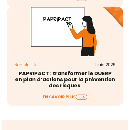
Conditions de Travail (QVCT) débute
aujourd’hui…
Non classé
1 juin 2026
PAPRIPACT : transformer le DUERP
en plan d’actions pour la prévention
des risques
Le Document Unique d’Évaluation des Risques
EN SAVOIR PLUS
Professionnels (DUERP) est à jour, les risques sont
listés,…