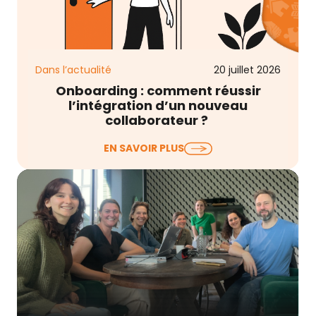
Dans l’actualité
20 juillet 2026
Onboarding : comment réussir
l’intégration d’un nouveau
collaborateur ?
Lorsqu’on évoque l’onboarding collaborateur, on
EN SAVOIR PLUS
pense souvent au livret d’accueil, à la remise du
matériel, à…