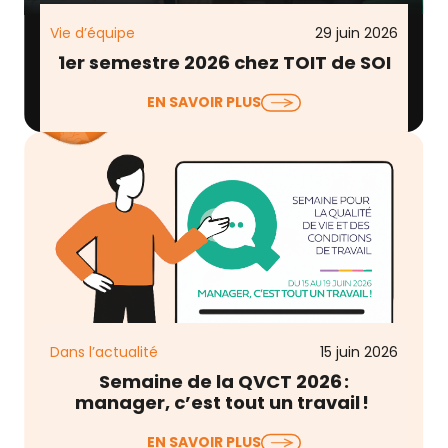
Vie d’équipe
29 juin 2026
1er semestre 2026 chez TOIT de SOI
Entre les engagements de fond (RSE, RGPD) et le
EN SAVOIR PLUS
développement de nos offres et de notre réseau,
…
Dans l’actualité
15 juin 2026
Semaine de la QVCT 2026 :
manager, c’est tout un travail !
La Semaine pour la Qualité de Vie et des
EN SAVOIR PLUS