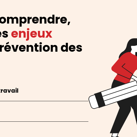
comprendre,
es
enjeux
révention des
ravail