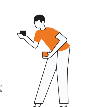
en
is