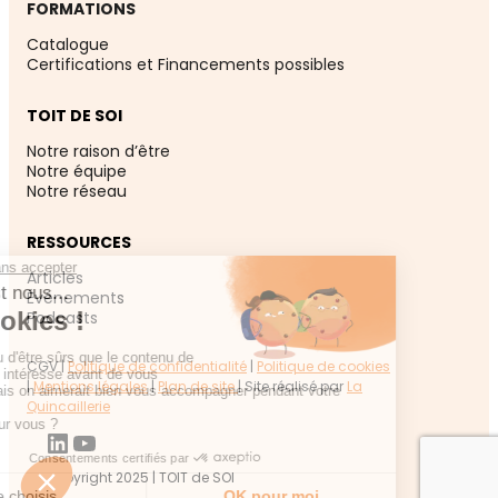
FORMATIONS
Catalogue
Certifications et Financements possibles
TOIT DE SOI
Notre raison d’être
Notre équipe
Notre réseau
RESSOURCES
Articles
Événement
s
Podcasts
CGV |
Politique de confidentialité
|
Politique de cookies
|
Mentions légales
|
Plan de site
| Site réalisé par
La
Quincaillerie
LinkedIn
YouTube
Copyright 2025 | TOIT de SOI