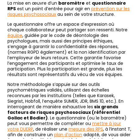
La mise en œuvre d’un
baromètre
et
questionnaire
RPS
est un point d’entrée pour agir en
prévention sur les
risques psychosociaux
au sein de votre structure.
Le questionnaire offre un espace d’expression où
chaque collaborateur peut partager son ressenti. Notre
équipe
, guidée par le code de déontologie des
psychologues, mais aussi des principes éthiques,
s’engage à garantir la confidentialité des réponses,
(normes RGPD également) et la non identification par
l’employeur de leurs retours. Cette garantie favorise
l’engagement des participants et optimise le taux de
participation. Plus la participation est grande, plus les
résultats sont représentatifs du vécu de vos équipes.
Notre méthodologie s’appuie sur des outils
psychométriques validés, utilisant des échelles
reconnues par les institutions (telles que Karasek,
Siegrist, Hobfoll, l’enquête SUMER, JDR, BMS 10, etc.). En
interrogeant de manière exhaustive les
six grands
facteurs de risques psychosociaux (référentiel
Gollac et Bodier)
. Le questionnaire (ou le baromètre)
peut vous permettre de compléter ou
mettre à jour
votre DUERP
, de réaliser une
mesure des RPS
, à l’instant T,
afin de construire un
plan d’action
adapté, de vous aider