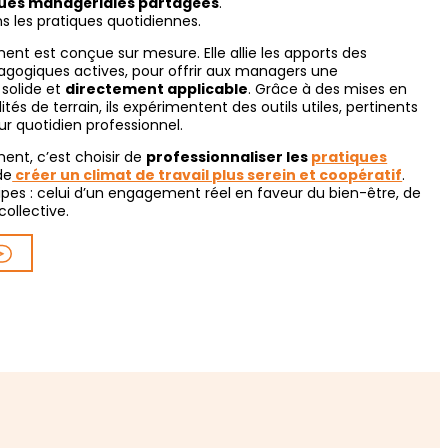
ues managériales partagées
.
s les pratiques quotidiennes.
nt est conçue sur mesure. Elle allie les apports des
ogiques actives, pour offrir aux managers une
solide et
directement applicable
. Grâce à des mises en
tés de terrain, ils expérimentent des outils utiles, pertinents
r quotidien professionnel.
nt, c’est choisir de
professionnaliser les
pratiques
de
créer un climat de travail plus serein et coopératif
.
ipes : celui d’un engagement réel en faveur du bien-être, de
ollective.