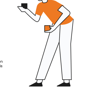
en
is