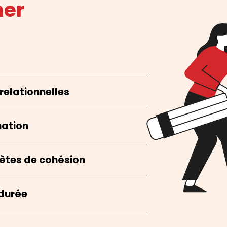
mer
relationnelles
mation
rètes de cohésion
 durée