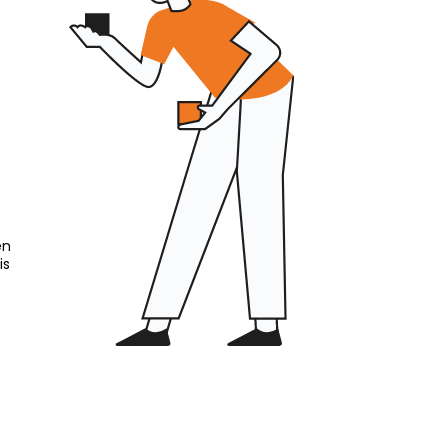
en
is